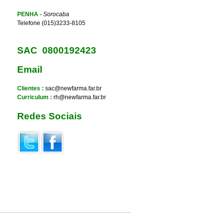
PENHA
-
Sorocaba
Telefone (015)3233-8105
SAC 0800192423
Email
Clientes :
sac@newfarma.far.br
Curriculum :
rh
@newfarma.far.br
Redes Sociais